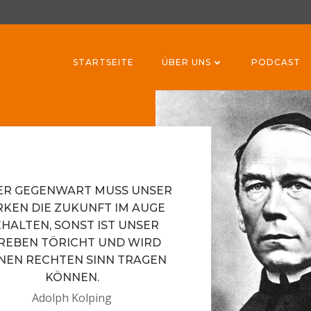
STARTSEITE
ÜBER UNS
PODCAST
in Neues vom V
ER GEGENWART MUSS UNSER W
EN DIE ZUKUNFT IM AUGE B
ALTEN, SONST IST UNSER S
EBEN TÖRICHT UND WIRD K
EN RECHTEN SINN TRAGEN K
ÖNNEN.
Adolph Kolping